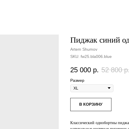
Пиджак синий о
Artem Shumov
SKU:
fw25.bla006.blue
25 000
р.
52 800
р
Размер
В КОРЗИНУ
Классический однобортны пиджак
натуральные костяные пуговицу 