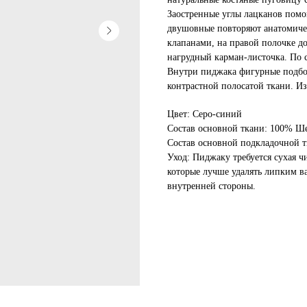
Заостренные углы лацканов помо
двушовные повторяют анатомичес
клапанами, на правой полочке д
нагрудный карман-листочка. По с
Внутри пиджака фигурные подбор
контрастной полосатой ткани. Из
Цвет: Серо-синий
Состав основной ткани: 100% Ш
Состав основной подкладочной т
Уход: Пиджаку требуется сухая ч
которые лучше удалять липким в
внутренней стороны.