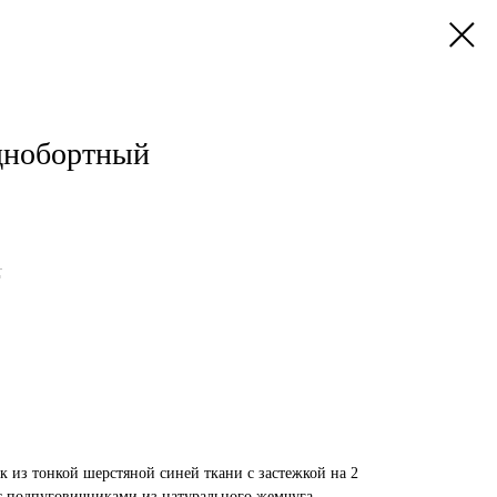
днобортный
.
 из тонкой шерстяной синей ткани с застежкой на 2
с подпуговичниками из натурального жемчуга.