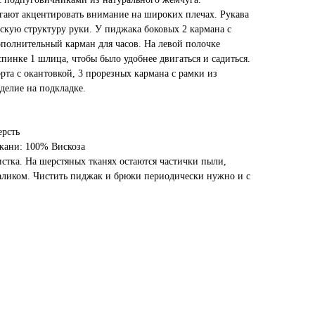
гают акцентировать внимание на широких плечах. Рукава
кую структуру руки. У пиджака боковых 2 кармана с
ополнительный карман для часов. На левой полочке
пинке 1 шлица, чтобы было удобнее двигаться и садиться.
та с окантовкой, 3 прорезных кармана с рамки из
делие на подкладке.
ерсть
кани: 100% Вискоза
истка. На шерстяных тканях остаются частички пыли,
аликом. Чистить пиджак и брюки периодически нужно и с