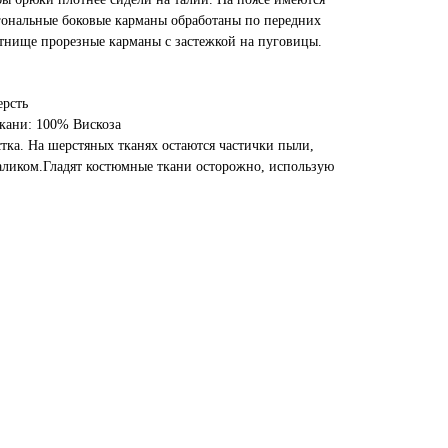
гональные боковые карманы обработаны по передних
тнище прорезные карманы с застежкой на пуговицы.
ерсть
кани: 100% Вискоза
стка. На шерстяных тканях остаются частички пыли,
аликом.Гладят костюмные ткани осторожно, использую