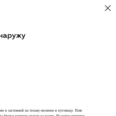
наружу
ами и застежкой на тесьму-молнию и пуговицу. Пояс
бы брюки плотнее сидели на талии. На поясе имеются