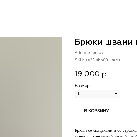
Брюки швами 
Artem Shumov
SKU:
ss25.sho001.terra
19 000
р.
Размер
В КОРЗИНУ
Брюки со складками и со стрелк
укреплен корсажной лентой, что